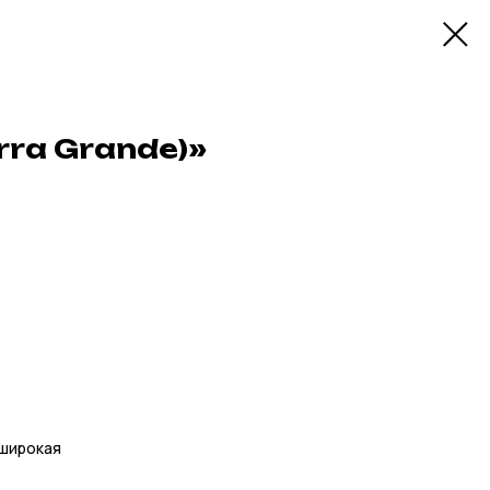
rra Grande)»
 широкая