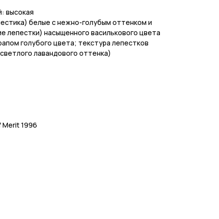
: высокая
пестика) белые с нежно-голубым оттенком и
ие лепестки) насыщенного василькового цвета
рапом голубого цвета; текстура лепестков
 светлого лавандового оттенка)
 Merit 1996