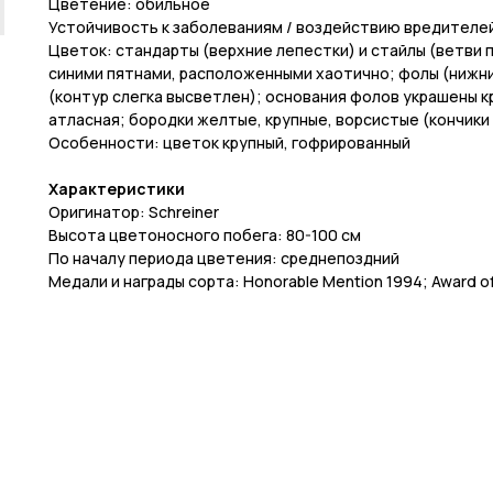
Цветение: обильное
Устойчивость к заболеваниям / воздействию вредителей
Цветок: стандарты (верхние лепестки) и стайлы (ветви 
синими пятнами, расположенными хаотично; фолы (нижн
(контур слегка высветлен); основания фолов украшены к
атласная; бородки желтые, крупные, ворсистые (кончики
Особенности: цветок крупный, гофрированный
Характеристики
Оригинатор: Schreiner
Высота цветоносного побега: 80-100 см
По началу периода цветения: среднепоздний
Медали и награды сорта: Honorable Mention 1994; Award of