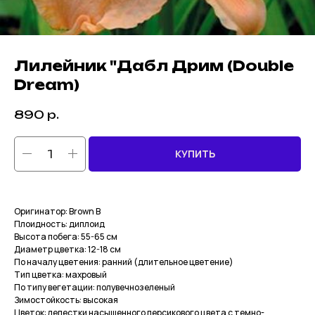
Лилейник "Дабл Дрим (Double
Dream)
890
р.
КУПИТЬ
Оригинатор: Brown B
Плоидность: диплоид
Высота побега: 55-65 см
Диаметр цветка: 12-18 см
По началу цветения: ранний (длительное цветение)
Тип цветка: махровый
По типу вегетации: полувечнозеленый
Зимостойкость: высокая
Цветок: лепестки насыщенного персикового цвета с темно-