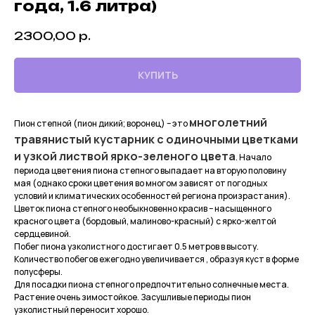
года, 1.6 литра)
2300,00
р.
КУПИТЬ
многолетний
Пион степной (пион дикий; воронец) – это
травянистый кустарник с одиночными цветками
и узкой листвой ярко-зеленого цвета
. Начало
периода цветения пиона степного выпадает на вторую половину
мая (однако сроки цветения во многом зависят от погодных
условий и климатических особенностей региона произрастания).
Цветок пиона степного необыкновенно красив – насыщенного
красного цвета (бордовый, малиново-красный) с ярко-желтой
сердцевиной.
Побег пиона узколистного достигает 0.5 метров в высоту.
Количество побегов ежегодно увеличивается , образуя куст в форме
полусферы.
Для посадки пиона степного предпочтительно солнечные места.
Растение очень зимостойкое. Засушливые периоды пион
узколистный переносит хорошо.