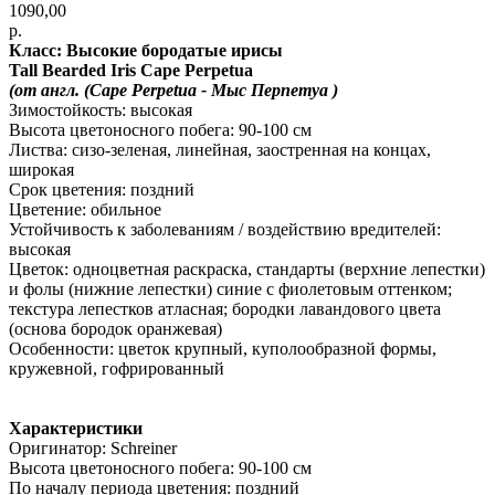
1090,00
р.
Класс: Высокие бородатые ирисы
Tall Bearded Iris Cape Perpetua
(от англ. (Cape Perpetua - Мыс Перпетуа )
Зимостойкость: высокая
Высота цветоносного побега: 90-100 см
Листва: сизо-зеленая, линейная, заостренная на концах,
широкая
Срок цветения: поздний
Цветение: обильное
Устойчивость к заболеваниям / воздействию вредителей:
высокая
Цветок: одноцветная раскраска, стандарты (верхние лепестки)
и фолы (нижние лепестки) синие с фиолетовым оттенком;
текстура лепестков атласная; бородки лавандового цвета
(основа бородок оранжевая)
Особенности: цветок крупный, куполообразной формы,
кружевной, гофрированный
Характеристики
Оригинатор: Schreiner
Высота цветоносного побега: 90-100 см
По началу периода цветения: поздний