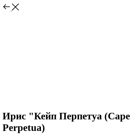
Ирис "Кейп Перпетуа (Cape
Perpetua)